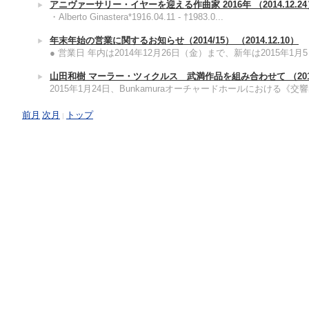
アニヴァーサリー・イヤーを迎える作曲家 2016年
（2014.12.2
・Alberto Ginastera*1916.04.11 - †1983.0...
年末年始の営業に関するお知らせ（2014/15）
（2014.12.10）
● 営業日 年内は2014年12月26日（金）まで、新年は2015年1月5日
山田和樹 マーラー・ツィクルス 武満作品を組み合わせて
（201
2015年1月24日、Bunkamuraオーチャードホールにおける《交響曲
前月
次月
トップ
|