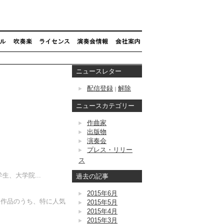
ニュースレター
配信登録
解除
｜
ニュースカテゴリー
作曲家
出版物
演奏会
プレス・リリー
ス
生、大学院...
過去の記事
2015年6月
国作品のうち、特に人気
2015年5月
2015年4月
2015年3月