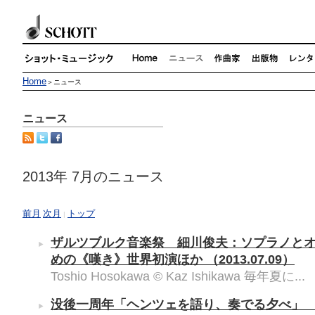
Home
＞ニュース
ニュース
2013年 7月のニュース
前月
次月
トップ
|
ザルツブルク音楽祭 細川俊夫：ソプラノと
めの《嘆き》世界初演ほか
（2013.07.09）
Toshio Hosokawa © Kaz Ishikawa 毎年夏に...
没後一周年「ヘンツェを語り、奏でる夕べ」
（