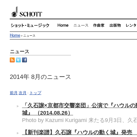
Home
＞ニュース
ニュース
2014年 8月のニュース
前月
次月
トップ
|
「久石譲×京都市交響楽団」公演で『ハウルの
城』
（2014.08.26）
Photo by Kazumi Kurigami 来たる9月3日、
【新刊楽譜】久石譲『ハウルの動く城』発売
（