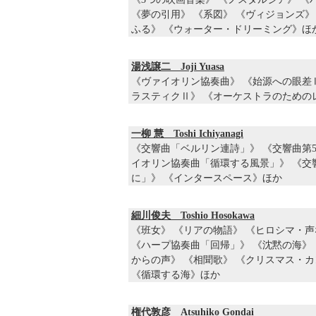
《
夢の引用
》 《
系図
》 《
ヴィジョンズ
》
ふる
》 《
ウォーター・ドリーミング
》ほ
湯浅譲二 Joji Yuasa
《
ヴァイオリン協奏曲
》 《
始源への眼差
ラスティクⅡ
》 《
オーケストラのための
一柳 慧 Toshi Ichiyanagi
《
交響曲「ベルリン連詩」
》 《
交響曲第
イオリン協奏曲「循環する風景」
》 《
交
に」
》 《
インタースペース
》ほか
細川俊夫 Toshio Hosokawa
《
班女
》 《
リアの物語
》 《
ヒロシマ・声
《
ハープ協奏曲「回帰」
》 《
沈黙の海
》
からの声
》 《
相聞歌
》 《
クリスマス・カ
《
循環する海
》ほか
権代敦彦 Atsuhiko Gondai