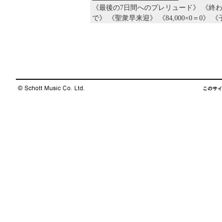
《
最後の7日間へのプレリュード
》 《
終
で
》 《
聖衆早来迎
》 《
84,000×0＝0
》 《