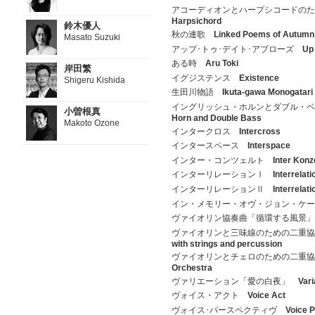
アコーディオンとハープシコードの
Harpsichord
鈴木優人
秋の連歌
Linked Poems of Autumn
Masato Suzuki
アップ･トゥ･デイト･アプローズ
Up
ある時
Aru Toki
岸田繁
イグジステンス
Existence
Shigeru Kishida
生田川物語
Ikuta-gawa Monogatari
イングリッシュ・ホルンとダブル・
小曽根真
Horn and Double Bass
Makoto Ozone
インタークロス
Intercross
インタースペース
Interspace
インター・コンツェルト
Inter Konz
インターリレーションⅠ
Interrelat
インターリレーションⅡ
Interrelat
イン・メモリー・オヴ・ジョン・ケ
ヴァイオリン協奏曲「循環する風景
ヴァイオリンと三味線のための二重
with strings and percussion
ヴァイオリンとチェロのための二重
Orchestra
ヴァリエーション「愛の白夜」
Vari
ヴォイス・アクト
Voice Act
ヴォイス･パースペクティヴ
Voice 