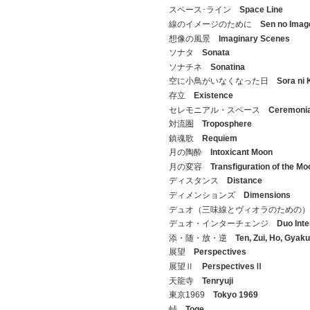
スペース･ライン
Space Line
線のイメージのために
Sen no Imag
想像の風景
Imaginary Scenes
ソナタ
Sonata
ソナチネ
Sonatina
空に小鳥がいなくなった日
Sora ni 
存立
Existence
セレモニアル・スペース
Ceremonia
対流圏
Troposphere
鎮魂歌
Requiem
月の陶酔
Intoxicant Moon
月の変容
Transfiguration of the Mo
ディスタンス
Distance
ディメンションズ
Dimensions
デュオ（三味線とヴィオラのための
デュオ・インターチェンジ
Duo Int
添・随・放・逆
Ten, Zui, Ho, Gyaku
展望
Perspectives
展望Ⅱ
PerspectivesⅡ
天龍寺
Tenryuji
東京1969
Tokyo 1969
峠
Toge