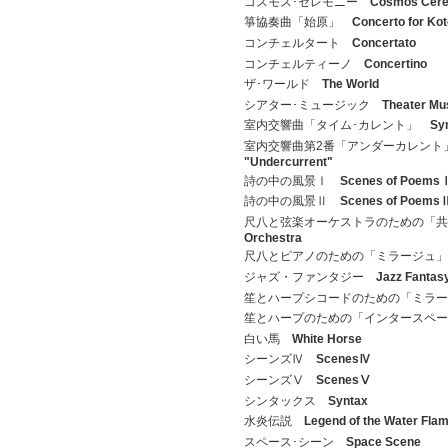
コスモス･セレモニー
Cosmos Cer
箏協奏曲「始原」
Concerto for Ko
コンチェルタート
Concertato
コンチェルティーノ
Concertino
ザ･ワールド
The World
シアター･ミュージック
Theater Mu
室内交響曲「タイム･カレント」
Sy
室内交響曲第2番「アンダーカレン
"Undercurrent"
詩の中の風景Ⅰ
Scenes of Poems
詩の中の風景Ⅱ
Scenes of Poems
尺八と弦楽オーケストラのための「
Orchestra
尺八とピアノのための「ミラージュ
ジャズ・ファンタジー
Jazz Fantas
笙とハープシコードのための「ミラ
笙とハープのための「インタースペ
白い馬
White Horse
シーンズⅣ
ScenesⅣ
シーンズⅤ
ScenesⅤ
シンタックス
Syntax
水炎伝説
Legend of the Water Fla
スペース･シーン
Space Scene