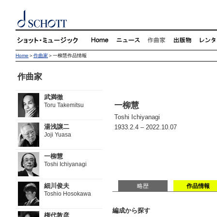
Home
＞
作曲家
＞一柳慧作品情報
作曲家
武満徹
一柳慧
Toru Takemitsu
Toshi Ichiyanagi
湯浅譲二
1933.2.4 – 2022.10.07
Joji Yuasa
一柳慧
Toshi Ichiyanagi
細川俊夫
略歴
作品情報
Toshio Hosokawa
編成から探す
権代敦彦