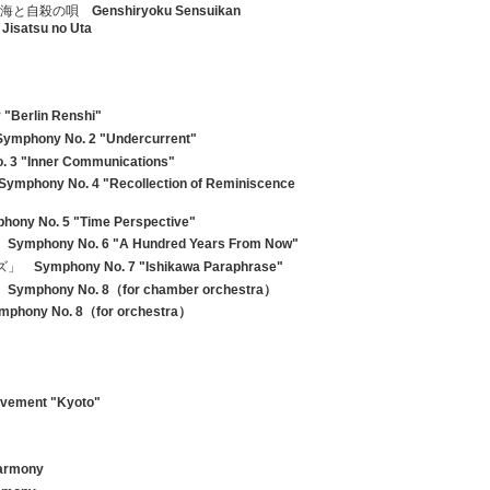
航海と自殺の唄
Genshiryoku Sensuikan
Jisatsu no Uta
"Berlin Renshi"
Symphony No. 2 "Undercurrent"
 3 "Inner Communications"
Symphony No. 4 "Recollection of Reminiscence
hony No. 5 "Time Perspective"
」
Symphony No. 6 "A Hundred Years From Now"
ーズ」
Symphony No. 7 "Ishikawa Paraphrase"
）
Symphony No. 8（for chamber orchestra）
mphony No. 8（for orchestra）
vement "Kyoto"
armony