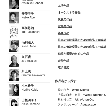
Atsuhiko Gondai
上演作品
オーケストラ作品
安倍圭子
Keiko Abe
吹奏楽作品
室内楽作品
高橋悠治
Yuji Takahashi
器楽作品
日本の伝統楽器のための作品（大編成
毛利蔵人
Krôdo Môri
日本の伝統楽器のための作品（小編成
独唱と器楽のための作品
久石譲
合唱作品
Joe Hisaishi
電子音楽
川上統
Osamu Kawakami
作品名から探す
小出稚子
Noriko Koide
愛の白夜
White Nights
「愛の白夜」組曲
“White Nights” S
秋を打つ音
Aki o Utsu Oto
山根明季子
Akiko Yamane
アクアスケープ
Aquascape