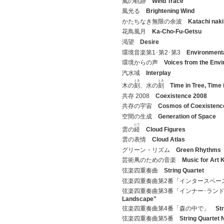
風の軌跡
Wind Trace
風光る
Brightening Wind
かたちなき無限の余波
Katachi nak
花鳥風月
Ka-Cho-Fu-Getsu
渇望
Desire
環境音楽第1･第2･第3
Environmenta
環境からの声
Voices from the Env
汽水域
Interplay
とき
とき
木の
刻
、水の
刻
Time in Tree, Time 
共存 2008
Coexistence 2008
共存の宇宙
Cosmos of Coexistenc
空間の生成
Generation of Space
たて
雲の
経
Cloud Figures
雲の表情
Cloud Atlas
グリーン・リズム
Green Rhythms
芸術凧のための音楽
Music for Art 
弦楽四重奏曲
String Quartet
弦楽四重奏曲第2番「インタースペ
弦楽四重奏曲第3番「インナー･ラ
Landscape"
弦楽四重奏曲第4番「森の中で」
Str
弦楽四重奏曲第5番
String Quartet 