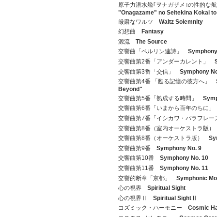
原子力潜水艦｢ヲナガザメ｣の性的な
"Onagazame" no Seitekina Kokai to 
厳粛なワルツ
Waltz Solemnity
幻想曲
Fantasy
源流
The Source
交響曲「ベルリン連詩」
Symphony 
交響曲第2番「アンダーカレント」
交響曲第3番「交信」
Symphony No.
交響曲第4番 「甦る記憶の彼方へ」
Beyond"
交響曲第5番「熟成する時間」
Symp
交響曲第6番「いまから百年のちに
交響曲第7番「イシカワ・パラフレ
交響曲第8番（室内オーケストラ版
交響曲第8番（オーケストラ版）
Sy
交響曲第9番
Symphony No. 9
交響曲第10番
Symphony No. 10
交響曲第11番
Symphony No. 11
交響的断章「京都」
Symphonic Mo
心の視界
Spiritual Sight
心の視界Ⅱ
Spiritual SightⅡ
コズミック・ハーモニー
Cosmic H