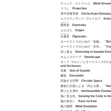
ウィンド・ストリーム
Wind Strea
うつし
Projection
雲中供養菩薩
Unchu Kuyo Bosats
エクステンデッド･ヴォイセズ
Exte
えねんらく
廻然楽
Enenraku
えんげん
Engen
おうげんらく
往還楽
Ôgenraku
オーケストラのための「架橋」
"Bri
オーケストラのための「共存」
"Co
音に還る
Returning to Sounds Env
オムニスケープ
Omniscape
オンド･マルトノとオーケストラの
and Orchestra
音脈
Vein of Sounds
邂逅
Encounter
回遊する空間
Circular Space
雅楽の主題による「内なる聲」
"Inn
限りなき湧水
Inexhaustible Founta
風に見る色
Sensing the Color in th
風の色合い
Kaze no Iroai
風の階調
Wind Gradation