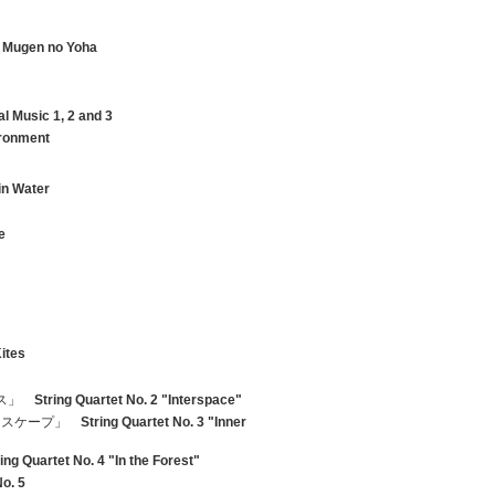
i Mugen no Yoha
l Music 1, 2 and 3
ironment
in Water
e
Kites
ース」
String Quartet No. 2 "Interspace"
ンドスケープ」
String Quartet No. 3 "Inner
ing Quartet No. 4 "In the Forest"
No. 5