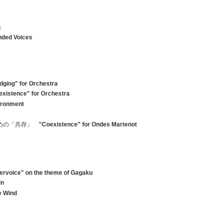
m
u
nded Voices
dging" for Orchestra
existence" for Orchestra
ironment
ための「共存」
"Coexistence" for Ondes Martenot
ervoice" on the theme of Gagaku
in
e Wind