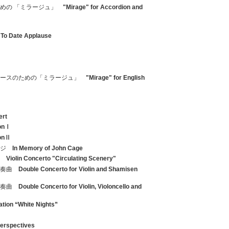
ための 「ミラージュ」
"Mirage" for Accordion and
 To Date Applause
ベースのための「ミラージュ」
"Mirage" for English
ert
ionⅠ
ionⅡ
ージ
In Memory of John Cage
」
Violin Concerto "Circulating Scenery"
協奏曲
Double Concerto for Violin and Shamisen
協奏曲
Double Concerto for Violin, Violoncello and
ation “White Nights”
Perspectives