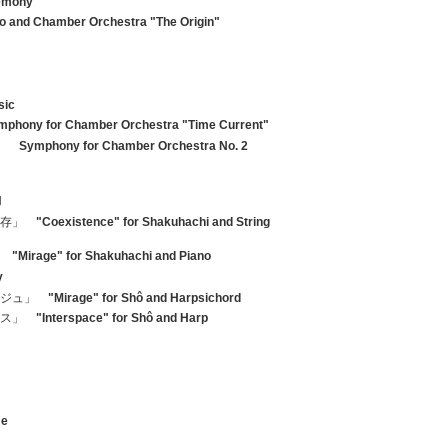
emony
to and Chamber Orchestra "The Origin"
sic
mphony for Chamber Orchestra "Time Current"
ト」
Symphony for Chamber Orchestra No. 2
Ⅰ
Ⅱ
共存」
"Coexistence" for Shakuhachi and String
」
"Mirage" for Shakuhachi and Piano
y
ージュ」
"Mirage" for Shô and Harpsichord
ース」
"Interspace" for Shô and Harp
me