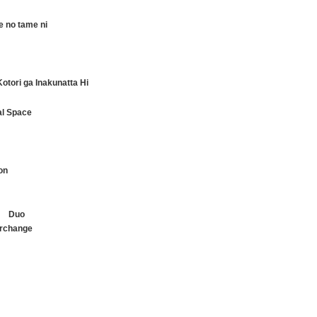
e no tame ni
Kotori ga Inakunatta Hi
l Space
on
）
Duo
erchange