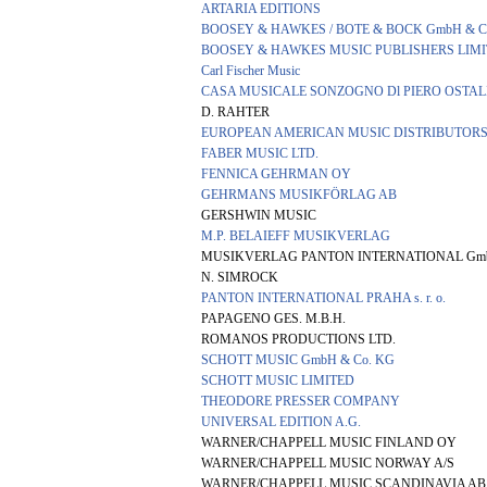
ARTARIA EDITIONS
BOOSEY & HAWKES / BOTE & BOCK GmbH & C
BOOSEY & HAWKES MUSIC PUBLISHERS LIM
Carl Fischer Music
CASA MUSICALE SONZOGNO Dl PIERO OSTAL
D. RAHTER
EUROPEAN AMERICAN MUSIC DISTRIBUTORS
FABER MUSIC LTD.
FENNICA GEHRMAN OY
GEHRMANS MUSIKFÖRLAG AB
GERSHWIN MUSIC
M.P. BELAIEFF MUSIKVERLAG
MUSIKVERLAG PANTON INTERNATIONAL Gm
N. SIMROCK
PANTON INTERNATIONAL PRAHA s. r. o.
PAPAGENO GES. M.B.H.
ROMANOS PRODUCTIONS LTD.
SCHOTT MUSIC GmbH & Co. KG
SCHOTT MUSIC LIMITED
THEODORE PRESSER COMPANY
UNIVERSAL EDITION A.G.
WARNER/CHAPPELL MUSIC FINLAND OY
WARNER/CHAPPELL MUSIC NORWAY A/S
WARNER/CHAPPELL MUSIC SCANDINAVIA AB