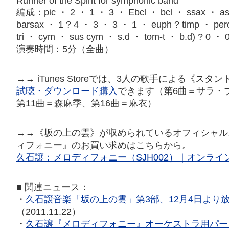
Runner of the Spirit for symphonic band
編成：pic ・ 2 ・ 1 ・ 3 ・ Ebcl ・ bcl ・ ssax ・ as
barsax ・ 1 ? 4 ・ 3 ・ 3 ・ 1 ・ euph ? timp ・ per
tri ・ cym ・ sus cym ・ s.d ・ tom-t ・ b.d) ? 0 ・
演奏時間：5分（全曲）
→→ iTunes Storeでは、3人の歌手による《ス
試聴・ダウンロード購入
できます（第6曲＝サラ・
第11曲＝森麻季、第16曲＝麻衣）
→→《坂の上の雲》が収められているオフィシャル
ィフォニー』のお買い求めはこちらから。
久石譲：メロディフォニー（SJH002）｜オンライ
■ 関連ニュース：
・
久石譲音楽「坂の上の雲」第3部、12月4日より
（2011.11.22）
・
久石譲『メロディフォニー』オーケストラ用パー