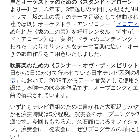
声とオーケストラのための《スタンド・アローン―
より―》
は、昨年末、3年越しの大団円を迎えたNH
ドラマ「坂の上の雲」のテーマ音楽として作曲され
社では既にオーケストラ・アンソロジー『
メロディ
められた《坂の上の雲》を好評レンタル中ですが、
ド・アローン》は、実際にドラマのエンディング・
われた、よりオリジナルなテーマ音楽に近い、オー
きの歌曲作品をご用意いたしました。
吹奏楽のための《ランナー・オヴ・ザ・スピリット
日から3日にかけて行われている日本テレビ系列の
伝
」において、2009年からテーマ音楽として使用
譲による唯一の吹奏楽作品です。オープニングとエ
曲で構成されています。
いずれもテレビ番組のために書かれた大変親しみや
かも演奏時間は5分程度。演奏会のオープニングや
適です。今回ももちろん、久石譲によるオフィシャ
ン。演奏会に、発表会に、ぜひプログラムの1曲と
い！