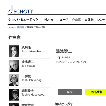
Home
＞
作曲家
＞湯浅譲二作品情報
作曲家
武満徹
湯浅譲二
Toru Takemitsu
Joji Yuasa
湯浅譲二
1929.8.12 – 2024.7.21
Joji Yuasa
一柳慧
Toshi Ichiyanagi
細川俊夫
略歴
作品情報
Toshio Hosokawa
編成から探す
権代敦彦