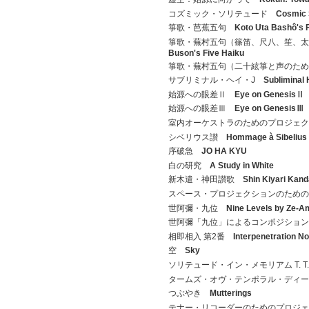
コズミック・ソリテュード
Cosmic 
箏歌・芭蕉五句
Koto Uta Bashô's 
箏歌・蕪村五句（篠笛、尺八、笙、
Buson's Five Haiku
箏歌・蕪村五句（二十絃箏と声のた
サブリミナル・ヘイ・J
Subliminal 
始源への眼差Ⅱ
Eye on GenesisⅡ
始源への眼差Ⅲ
Eye on GenesisⅢ
室内オーケストラのためのプロジェ
シベリウス讃
Hommage à Sibelius
序破急
JO HA KYU
白の研究
A Study in White
新木遣・神田讃歌
Shin Kiyari Kan
スペース・プロジェクションのため
世阿彌・九位
Nine Levels by Ze-A
世阿彌「九位」によるコンポジショ
相即相入 第2番
Interpenetration No
空
Sky
ソリテュード・イン・メモリアム T. 
タームズ・オヴ・テンポラル・ディ
つぶやき
Mutterings
テナー・リコーダーのためのプロジ