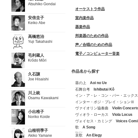
Atsuhiko Gondai
オーケストラ作品
安倍圭子
室内楽作品
Keiko Abe
器楽作品
邦楽器のための作品
高橋悠治
Yuji Takahashi
声／合唱のための作品
電子／コンピューター音楽
毛利蔵人
Krôdo Môri
作品名から探す
久石譲
Joe Hisaishi
葵の上
Aoi no Ue
石舞台考
Ishibutai Kô
川上統
イン・ア・レ・コン・パー・エック
Osamu Kawakami
インター・ポジ・プレイ・ションⅢ
ヴァイオリン協奏曲
Violin Concert
小出稚子
ヴィオラ・ローカス
Viola Locus
Noriko Koide
ヴォイセス・カミング
Voices Comi
歌
A Song
山根明季子
エレジィ
哀歌
An Elegy
Akiko Yamane