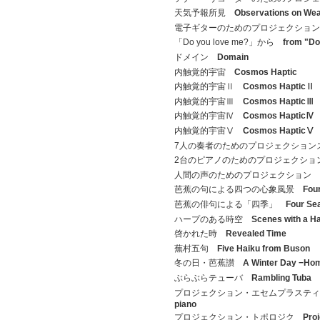
天気予報所見
Observations on Wea
電子ギターのためのプロジェクショ
「Do you love me?」から
from "Do
ドメイン
Domain
内触覚的宇宙
Cosmos Haptic
内触覚的宇宙Ⅱ
Cosmos HapticⅡ
内触覚的宇宙Ⅲ
Cosmos HapticⅢ
内触覚的宇宙Ⅳ
Cosmos HapticⅣ
内触覚的宇宙Ⅴ
Cosmos HapticⅤ
7人の奏者のためのプロジェクショ
2台のピアノのためのプロジェクシ
人間の声のためのプロジェクション
芭蕉の句による四つの心象風景
Fou
芭蕉の俳句による「四季」
Four Se
ハープのある時空
Scenes with a H
啓かれた時
Revealed Time
蕪村五句
Five Haiku from Buson
冬の日・芭蕉讃
A Winter Day −Ho
ぶらぶらテューバ
Rambling Tuba
プロジェクション・エセムプラステ
piano
プロジェクション・トポロジク
Proj