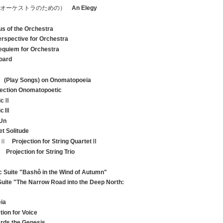
楽オーケストラのための）
An Elegy
s of the Orchestra
rspective for Orchestra
equiem for Orchestra
oard
 (Play Songs) on Onomatopoeia
jection Onomatopoetic
ticⅡ
ticⅢ
-Un
et Solitude
ンⅡ
Projection for String QuartetⅡ
ン
Projection for String Trio
 Suite "Bashô in the Wind of Autumn"
uite "The Narrow Road into the Deep North:
ia
tion for Voice
rds the Genesis