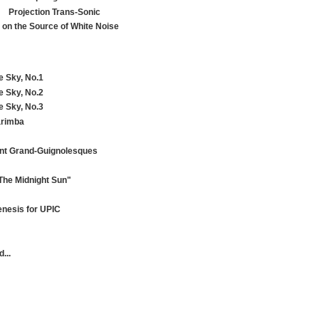
ク
Projection Trans-Sonic
 on the Source of White Noise
e Sky, No.1
e Sky, No.2
e Sky, No.3
arimba
t Grand-Guignolesques
The Midnight Sun"
nesis for UPIC
...