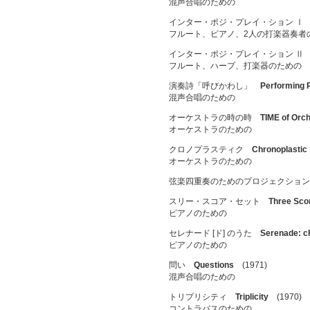
混声合唱のための
インター・ポジ・プレイ・ション 
フルート、ピアノ、2人の打楽器奏者
インター・ポジ・プレイ・ション 
フルート、ハープ、打楽器のための
演奏詩「呼びかわし」
Performing 
混声合唱のための
オーケストラの時の時
TIME of Orch
オーケストラのための
クロノプラスティク
Chronoplastic
オーケストラのための
弦楽四重奏のためのプロジェクショ
スリー・スコア・セット
Three Sco
ピアノのための
セレナード [ド] のうた
Serenade: c
ピアノのための
問い
Questions
(1971)
混声合唱のための
トリプリシティ
Triplicity
(1970)
コントラバスのための