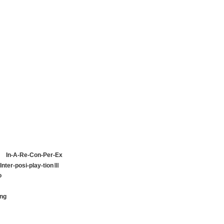
ス
In-A-Re-Con-Per-Ex
Inter-posi-play-tionⅢ
o
ng