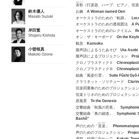
エレジィ
哀歌
（打楽器、ハープ、ピアノ、弦
鈴木優人
お婉
A Woman named Oen
Masato Suzuki
オーケストラのための「軌跡」
Locu
オーケストラのための透視図法
A Pe
岸田繁
オーケストラのためのレクイエム
R
Shigeru Kishida
オン・ザ・キーボード
On the Keyb
観息
Kansoku
小曽根真
擬声語によるうたあそび
Uta Asobi
Makoto Ozone
擬声語によるプロジェクション
Pro
クロノプラスティクⅡ
Chronoplas
クロノプラスティクⅢ
Chronoplas
組曲「風姿行雲」
Suite Fûshi Gyô
クラリネット・ソリテュード
Clarin
弦楽四重奏のためのプロジェクショ
弦楽トリオのためのプロジェクショ
原風景
To the Genesis
交響組曲「秋風の芭蕉」
Symphonic
交響組曲「奥の細道」
Symphonic S
Bashô"
オトガク
声のための「
音楽
」
Phonomatopoe
声のためのプロジェクション
Projec
虚空：始源に向かって
Kokuh: Towa