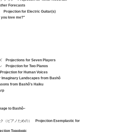
ther Forecasts
ン
Projection for Electric Guitar(s)
 you love me?"
ンズ
Projections for Seven Players
ョン
Projection for Two Pianos
Projection for Human Voices
r Imaginary Landscapes from Bashô
asons from Bashô's Haiku
arp
mage to Bashô−
ィク（ピアノための）
Projection Esemplastic for
ection Topologic