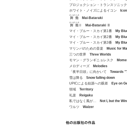
プロジェクション・トランスソニッ
ホワイト・ノイズによるイコン
Icon
まいばたらき
舞働
Mai-Bataraki
まいばたらき
舞働
Ⅱ
Mai-Bataraki Ⅱ
マイ・ブルー・スカイ第1番
My Blu
マイ・ブルー・スカイ第2番
My Blu
マイ・ブルー・スカイ第3番
My Blu
マリンバのための音楽
Music for M
三つの世界
Three Worlds
モマン・グランギニョレスク
Momen
メロディーズ
Melodies
「夜半日頭」に向かいて
Towards "
雪は降る
Snow falling down
UPICによる始源への眼差
Eye on Ge
領域
Territory
礼楽
Reigaku
私ではなく風が…
Not I, but the Wind
ワルツ
Walzer