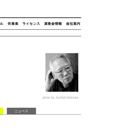
photo by Jun'ichi Ishizuka
ニュース