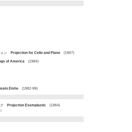
ション
Projection for Cello and Piano
(1967)
ngs of America
(1984)
usato Eisho
(1982-99)
ィク
Projection Esemplastic
(1964)
）