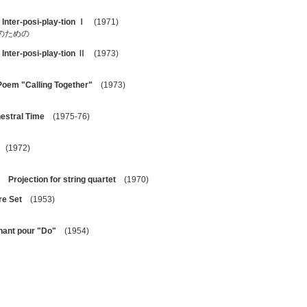
Ⅰ
Inter-posi-play-tion Ⅰ
(1971)
のための
Ⅱ
Inter-posi-play-tion Ⅱ
(1973)
Poem "Calling Together"
(1973)
estral Time
(1975-76)
(1972)
ン
Projection for string quartet
(1970)
re Set
(1953)
hant pour "Do"
(1954)