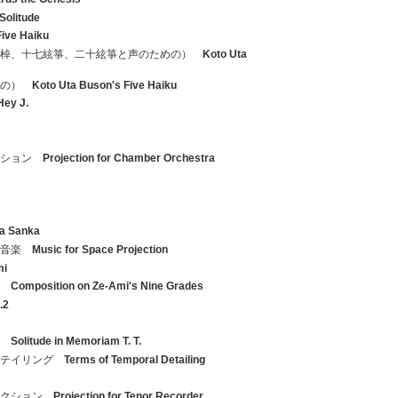
Solitude
Five Haiku
太棹、十七絃箏、二十絃箏と声のための）
Koto Uta
めの）
Koto Uta Buson's Five Haiku
Hey J.
クション
Projection for Chamber Orchestra
da Sanka
の音楽
Music for Space Projection
mi
ン
Composition on Ze-Ami's Nine Grades
.2
T.
Solitude in Memoriam T. T.
ーテイリング
Terms of Temporal Detailing
ェクション
Projection for Tenor Recorder