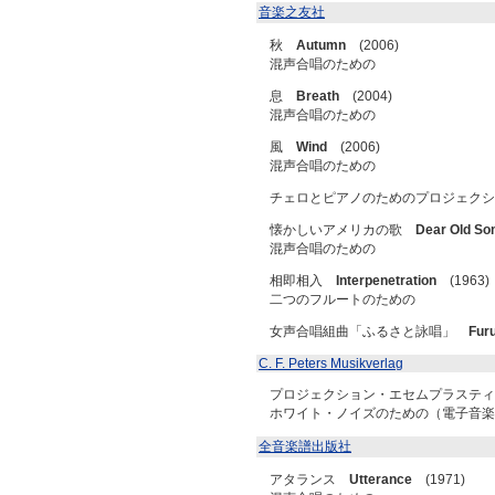
音楽之友社
秋
Autumn
(2006)
混声合唱のための
息
Breath
(2004)
混声合唱のための
風
Wind
(2006)
混声合唱のための
チェロとピアノのためのプロジェク
懐かしいアメリカの歌
Dear Old So
混声合唱のための
相即相入
Interpenetration
(1963)
二つのフルートのための
女声合唱組曲「ふるさと詠唱」
Fur
C. F. Peters Musikverlag
プロジェクション・エセムプラステ
ホワイト・ノイズのための（電子音楽
全音楽譜出版社
アタランス
Utterance
(1971)