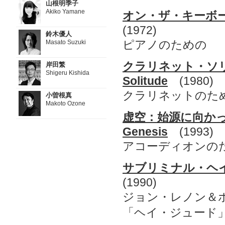
山根明季子
Akiko Yamane
オン・ザ・キーボード 
(1972)
鈴木優人
ピアノのための
Masato Suzuki
クラリネット・ソリテ
岸田繁
Shigeru Kishida
Solitude
(1980)
クラリネットのた
小曽根真
Makoto Ozone
虚空：始源に向かって K
Genesis
(1993)
アコーディオンの
サブリミナル・ヘイ・J 
(1990)
ジョン・レノン＆
「ヘイ・ジュード