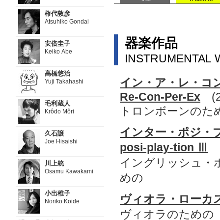
権代敦彦
Atsuhiko Gondai
器楽作品
安倍圭子
Keiko Abe
INSTRUMENTAL
高橋悠治
イン・ア・レ・コン
Yuji Takahashi
Re-Con-Per-Ex
(2
毛利蔵人
トロンボーンのた
Krôdo Môri
インター・ポジ・プレ
久石譲
Joe Hisaishi
posi-play-tion Ⅲ
(
イングリッシュ・
川上統
Osamu Kawakami
めの
小出稚子
ヴィオラ・ローカス V
Noriko Koide
ヴィオラのための