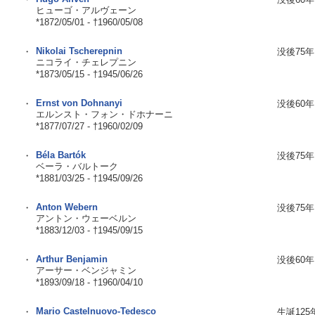
ヒューゴ・アルヴェーン
*1872/05/01 - †1960/05/08
Nikolai Tscherepnin
・
没後75年
ニコライ・チェレプニン
*1873/05/15 - †1945/06/26
Ernst von Dohnanyi
・
没後60年
エルンスト・フォン・ドホナーニ
*1877/07/27 - †1960/02/09
Béla Bartók
・
没後75年
ベーラ・バルトーク
*1881/03/25 - †1945/09/26
Anton Webern
・
没後75年
アントン・ウェーベルン
*1883/12/03 - †1945/09/15
Arthur Benjamin
・
没後60年
アーサー・ベンジャミン
*1893/09/18 - †1960/04/10
Mario Castelnuovo-Tedesco
・
生誕125