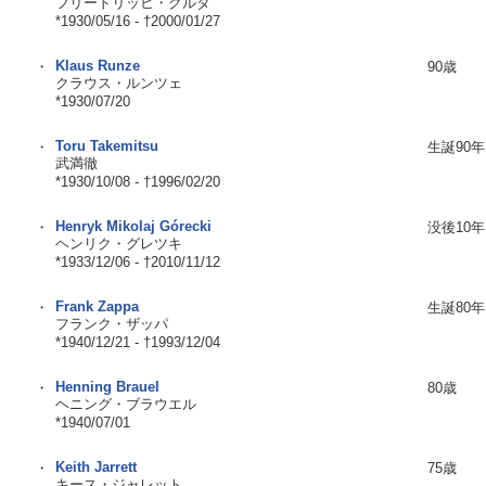
フリードリッヒ・グルダ
*1930/05/16 - †2000/01/27
Klaus Runze
・
90歳
クラウス・ルンツェ
*1930/07/20
Toru Takemitsu
・
生誕90年
武満徹
*1930/10/08 - †1996/02/20
Henryk Mikolaj Górecki
・
没後10年
ヘンリク・グレツキ
*1933/12/06 - †2010/11/12
Frank Zappa
・
生誕80年
フランク・ザッパ
*1940/12/21 - †1993/12/04
Henning Brauel
・
80歳
ヘニング・ブラウエル
*1940/07/01
Keith Jarrett
・
75歳
キース・ジャレット