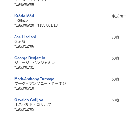
*1945/05/08
Krôdo Môri
・
生誕70年
毛利蔵人
*1950/05/20 - †1997/01/13
Joe Hisaishi
・
70歳
久石譲
*1950/12/06
George Benjamin
・
60歳
ジョージ・ベンジャミン
*1960/01/31
Mark-Anthony Turnage
・
60歳
マーク＝アンソニー・ターネジ
*1960/06/10
Osvaldo Golijov
・
60歳
オスバルド・ゴリホフ
*1960/12/05