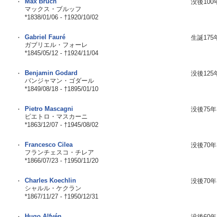
Max Bruch
・
没後100
マックス・ブルッフ
*1838/01/06 - †1920/10/02
Gabriel Fauré
・
生誕175
ガブリエル・フォーレ
*1845/05/12 - †1924/11/04
Benjamin Godard
・
没後125
バンジャマン・ゴダール
*1849/08/18 - †1895/01/10
Pietro Mascagni
・
没後75年
ピエトロ・マスカーニ
*1863/12/07 - †1945/08/02
Francesco Cilea
・
没後70年
フランチェスコ・チレア
*1866/07/23 - †1950/11/20
Charles Koechlin
・
没後70年
シャルル・ケクラン
*1867/11/27 - †1950/12/31
Hugo Alfvén
・
没後60年