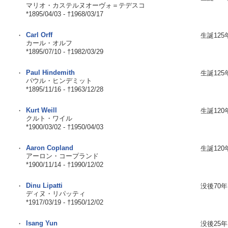
マリオ・カステルヌオーヴォ＝テデスコ
*1895/04/03 - †1968/03/17
Carl Orff
・
生誕125
カール・オルフ
*1895/07/10 - †1982/03/29
Paul Hindemith
・
生誕125
パウル・ヒンデミット
*1895/11/16 - †1963/12/28
Kurt Weill
・
生誕120
クルト・ワイル
*1900/03/02 - †1950/04/03
Aaron Copland
・
生誕120
アーロン・コープランド
*1900/11/14 - †1990/12/02
Dinu Lipatti
・
没後70年
ディヌ・リパッティ
*1917/03/19 - †1950/12/02
Isang Yun
・
没後25年