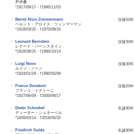
尹伊桑
*1917/09/17 - †1995/11/03
Bernd Alois Zimmermann
・
没後50年
ベルント・アロイス・ツィンマーマン
*1918/03/20 - †1970/08/10
Leonard Bernstein
・
没後30年
レナード・バーンスタイン
*1918/08/25 - †1990/10/14
Luigi Nono
・
没後30年
ルイジ・ノーノ
*1924/01/29 - †1990/05/08
Franco Donatoni
・
没後20年
フランコ・ドナトーニ
*1927/06/09 - †2000/08/17
Dieter Schnebel
・
生誕90年
ディーター・シュネーベル
*1930/03/14 - †2018/05/20
Friedrich Gulda
・
生誕90