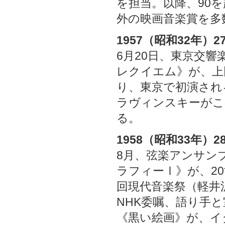
を担当。以降、90
外の映画音楽賞を多
1957（昭和32年）2
6月20日、東京交
レクイエム》が、上
り、東京で初演され
ラヴィンスキーがこ
る。
1958（昭和33年）2
8月、弦楽アンサン
ラフィーⅠ》が、2
回現代音楽祭（軽井
NHK委嘱、語り手
《黒い絵画》が、イ