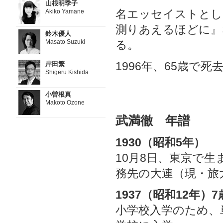
山根明季子
名エッセイストとし
Akiko Yamane
測りあえるほどに』
鈴木優人
Masato Suzuki
る。
1996年、65歳で死
岸田繁
Shigeru Kishida
小曽根真
Makoto Ozone
武満徹 年譜
1930（昭和5年）
10月8日、東京で生
務先の大連（現・旅
1937（昭和12年）7
小学校入学のため、