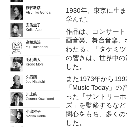
権代敦彦
1930年、東京に
Atsuhiko Gondai
学んだ。
安倍圭子
Keiko Abe
作品は、コンサート
画音楽、舞台音楽、
高橋悠治
Yuji Takahashi
わたる。「タケミツ
の響きは、世界中の
毛利蔵人
Krôdo Môri
した。
久石譲
また1973年から1
Joe Hisaishi
「Music Today
川上統
った「サントリーホ
Osamu Kawakami
ズ」を監修するなど
小出稚子
関心をもち、多くの
Noriko Koide
した。