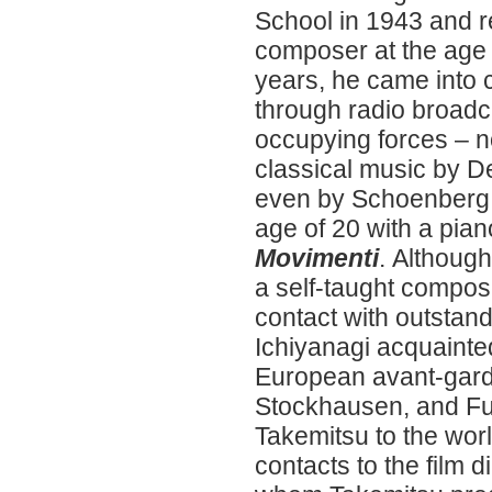
School in 1943 and 
composer at the age 
years, he came into 
through radio broadc
occupying forces – no
classical music by 
even by Schoenberg.
age of 20 with a pia
Movimenti
. Althoug
a self-taught compos
contact with outstand
Ichiyanagi acquainte
European avant-gard
Stockhausen, and F
Takemitsu to the worl
contacts to the film 