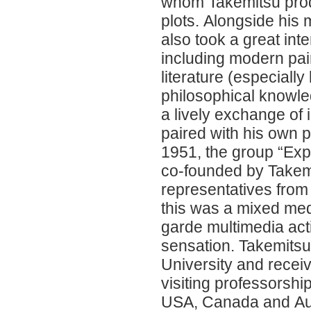
whom Takemitsu prod
plots. Alongside his 
also took a great inte
including modern pain
literature (especially 
philosophical knowl
a lively exchange of 
paired with his own 
1951, the group “Ex
co-founded by Takem
representatives from a
this was a mixed me
garde multimedia act
sensation. Takemitsu
University and recei
visiting professorship
USA, Canada and Aus