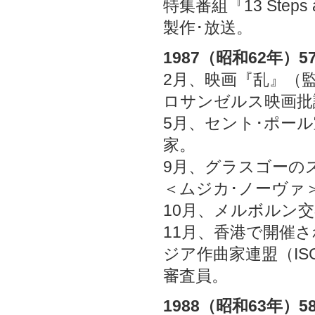
特集番組『13 Steps ar
製作･放送。
1987（昭和62年）5
2月、映画『乱』（
ロサンゼルス映画批
5月、セント･ポー
家。
9月、グラスゴーの
＜ムジカ･ノーヴァ
10月、メルボルン
11月、香港で開催
ジア作曲家連盟（IS
審査員。
1988（昭和63年）5