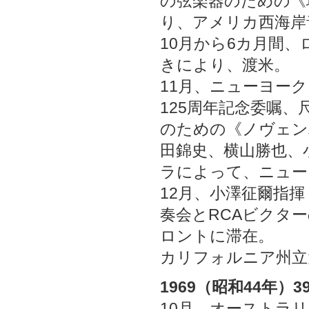
の弦楽器のための《
り、アメリカ西海岸
10月から6カ月間
きにより、渡米。
11月、ニューヨー
125周年記念委嘱
のための《ノヴェン
田錦史、横山勝也、
ラによって、ニュー
12月、小澤征爾指
奏会とRCAビクタ
ロントに滞在。
カリフォルニア州立
1969（昭和44年）3
10月、オーストラ