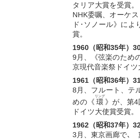
タリア大賞を受賞。
NHK委嘱、オーケ
ド･ソノール》によ
賞。
1960（昭和35年）3
9月、《弦楽のため
京現代音楽祭ドイツ
1961（昭和36年）3
8月、フルート、テ
リング
めの《
環
》が、第
ドイツ大使賞受賞
1962（昭和37年）3
3月、東京画廊で､ 