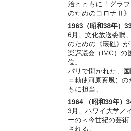
治とともに「グラフ
のためのコロナⅡ》
1963（昭和38年）3
6月、文化放送委嘱
のための《環礁》が
楽評議会（IMC）の
位。
パリで開かれた、国
＝勅使河原蒼風）の
もに担当。
1964 （昭和39年）3
3月、ハワイ大学／
ーの＜今世紀の芸術
される。