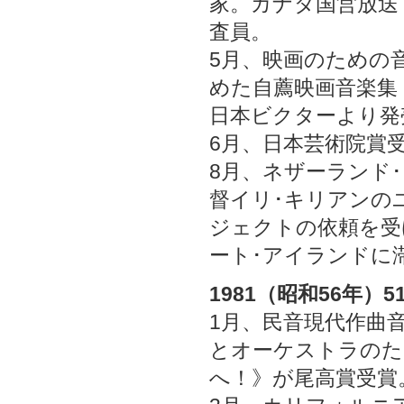
家。カナダ国営放送
査員。
5月、映画のための音
めた自薦映画音楽集
日本ビクターより発
6月、日本芸術院賞
8月、ネザーランド
督イリ･キリアンの
ジェクトの依頼を受
ート･アイランドに
1981（昭和56年）5
1月、民音現代作曲
とオーケストラのた
へ！》が尾高賞受賞