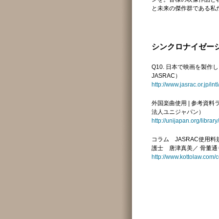
と未来の傑作群である私
シンクロナイゼー
Q10. 日本で映画を製作
JASRAC）
http://www.jasrac.or.jp/int
外国楽曲使用 | 参考資
法人ユニジャパン）
http://unijapan.org/librar
コラム JASRAC使用
護士 唐津真美／ 骨董通り法律
http://www.kottolaw.com