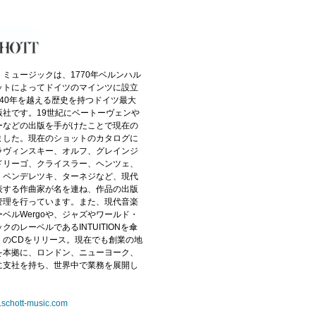
ミュージックは、1770年ベルンハル
ットによってドイツのマインツに設立
240年を越える歴史を持つドイツ最大
版社です。19世紀にベートーヴェンや
ーなどの出版を手がけたことで現在の
ました。現在のショットのカタログに
ラヴィンスキー、オルフ、グレインジ
ドリーゴ、クライスラー、ヘンツェ、
、ペンデレツキ、ターネジなど、現代
表する作曲家が名を連ね、作品の出版
管理を行っています。また、現代音楽
ベルWergoや、ジャズやワールド・
クのレーベルであるINTUITIONを傘
くのCDをリリース。現在でも創業の地
を本拠に、ロンドン、ニューヨーク、
に支社を持ち、世界中で業務を展開し
。
w.schott-music.com