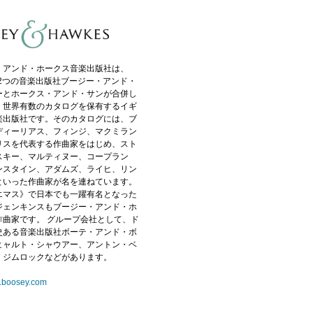
・アンド・ホークス音楽出版社は、
に2つの音楽出版社ブージー・アンド・
ーとホークス・アンド・サンが合併し
、世界有数のカタログを保有するイギ
楽出版社です。そのカタログには、ブ
ディーリアス、フィンジ、マクミラン
リスを代表する作曲家をはじめ、スト
スキー、マルティヌー、コープラン
ンスタイン、アダムズ、ライヒ、リン
といった作曲家が名を連ねています。
エマス》で日本でも一躍有名となった
ジェンキンスもブージー・アンド・ホ
作曲家です。 グループ会社として、ド
史ある音楽出版社ボーテ・アンド・ボ
ヒャルト・シャウアー、アントン・ベ
、ジムロックなどがあります。
w.boosey.com