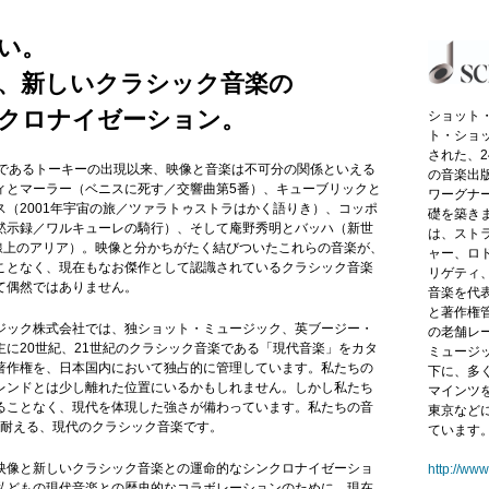
い。
、新しいクラシック音楽の
クロナイゼーション。
ショット・
ト・ショ
された、
画であるトーキーの出現以来、映像と音楽は不可分の関係といえる
の音楽出
ィとマーラー（ベニスに死す／交響曲第5番）、キューブリックと
ワーグナ
ス（2001年宇宙の旅／ツァラトゥストラはかく語りき）、コッポ
礎を築き
黙示録／ワルキューレの騎行）、そして庵野秀明とバッハ（新世
は、スト
線上のアリア）。映像と分かちがたく結びついたこれらの音楽が、
ャー、ロ
ことなく、現在もなお傑作として認識されているクラシック音楽
リゲティ
て偶然ではありません。
音楽を代
と著作権
ジック株式会社では、独ショット・ミュージック、英ブージー・
の老舗レー
主に20世紀、21世紀のクラシック音楽である「現代音楽」をカタ
ミュージッ
著作権を、日本国内において独占的に管理しています。私たちの
下に、多
レンドとは少し離れた位置にいるかもしれません。しかし私たち
マインツ
ることなく、現代を体現した強さが備わっています。私たちの音
東京など
先を耐える、現代のクラシック音楽です。
ています
映像と新しいクラシック音楽との運命的なシンクロナイゼーショ
http://ww
私どもの現代音楽との歴史的なコラボレーションのために、現在