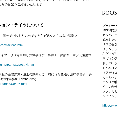
たちの音楽をご紹介いたします。
ション・ライツについて
ブージー
1930年
カンパニ
し、海外で上映したいのですが?（Q&A よくあるご質問／
成立した
リスの音
l/contract/faq.html
リテン、
などイギ
料ライブラリ（骨董通り法律事務所 弁護士 諏訪公一著／公益財団
ラヴィン
ド、バー
y/unijapantext/post_4.html
ドベルイ
《アディ
料規程の基礎知識 - 最近の動向もご一緒に（骨董通り法律事務所 弁
カール・
事務所 For the Arts）
ークスの
/column/000496.html
イツの歴
ック、リ
ンヤミン
http://ww