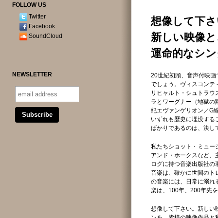
FOLLOW US
Twitter
想像して下さ
Facebook
新しい映像と
SoundCloud
運命的なシン
NEWSLETTER
20世紀初頭、音声付映
でしょう。ヴィスコンテ
リヒャルト・シュトラウ
ラとワーグナー（地獄の
紀エヴァンゲリオン／G
いずれも歴史に埋没する
ばかりであるのは、決し
私たちショット・ミュー
アンド・ホークスなど、
ログに持つ音楽出版社の
音楽は、確かに世間のト
の音楽には、日常に溺れ
楽は、100年、200年
想像して下さい。新しい
ンを。皆様の映像作品と