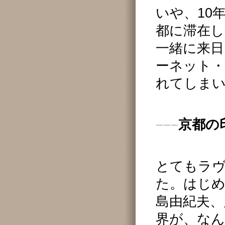
いや、10
都に滞在
一緒に来
ーネット
れてしま
–––
京都の
とてもラ
た。はじめ
島由紀夫、
界が、な