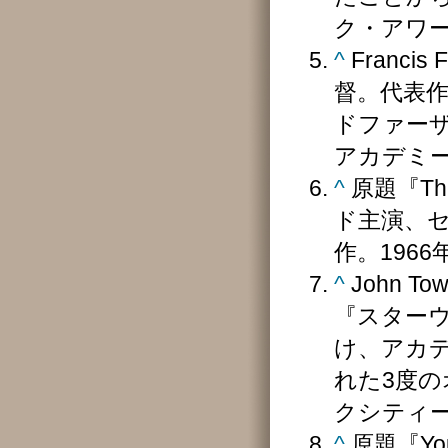
ク・アワ
^
Franci
督。代表
ドファーザ
アカデミ
^
原題『The
ド主演、
作。196
^
John T
『スター
け、アカ
れた3度
クシティ
^
原題『Yo