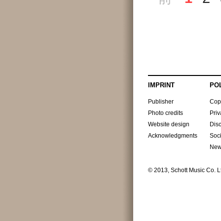
IMPRINT
PO
Publisher
Cop
Photo credits
Priv
Website design
Dis
Acknowledgments
Soc
New
© 2013, Schott Music Co. 