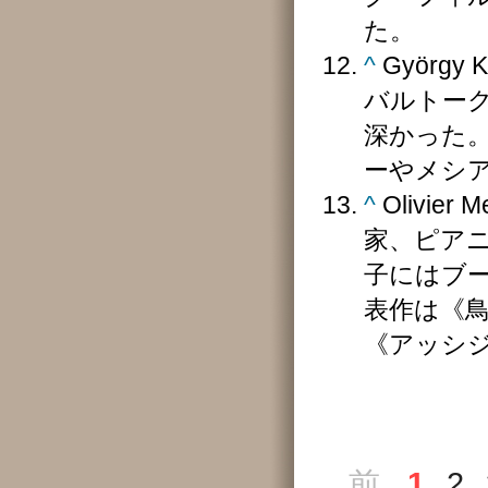
た。
^
Györg
バルトー
深かった
ーやメシア
^
Olivie
家、ピア
子にはブ
表作は《
《アッシ
前
1
2