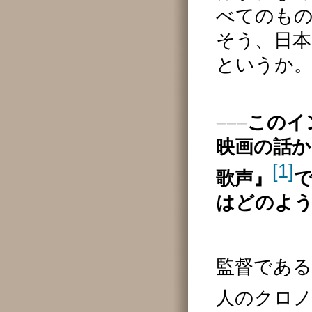
べてのも
そう、日
というか
–––
このイ
映画の話
[1]
歌声
』
はどのよ
監督である
人の
クロ