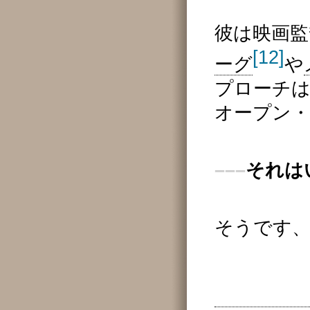
彼は映画監
[12]
ーグ
や
プローチ
オープン
–––
それは
そうです