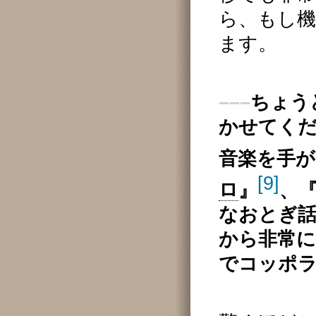
ら、もし
ます。
–––
ちょう
かせてくだ
音楽を手が
[9]
ロ
』
、
なおとぎ
から非常
でコッポ