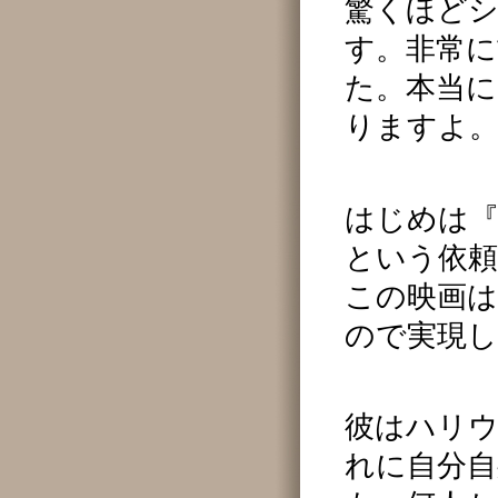
驚くほど
す。非常
た。本当
りますよ
はじめは
という依
この映画
ので実現
彼はハリ
れに自分