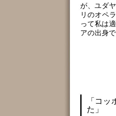
が、ユダヤ
リのオペ
って私は
アの出身
「コッ
た」