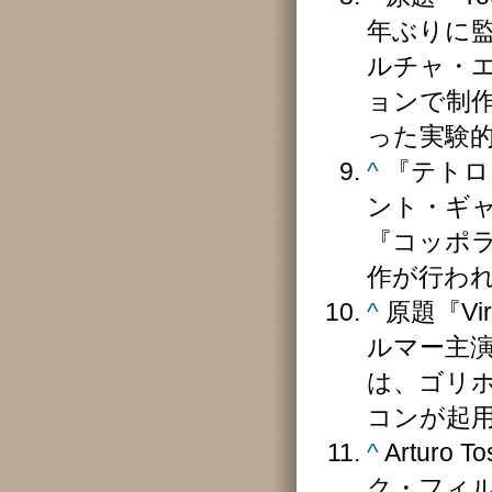
年ぶりに監
ルチャ・
ョンで制
った実験
^
『テトロ 
ント・ギ
『コッポ
作が行わ
^
原題『Vi
ルマー主
は、ゴリ
コンが起
^
Arturo
ク・フィル