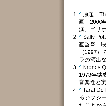
^
原題『Th
画。200
演。ゴリ
^
Sally
画監督。映
（1997
ラの演出
^
Krono
1973年
音楽性と
^
Taraf
るジプシー
たことから