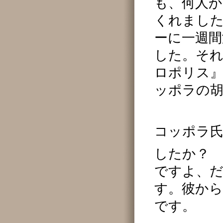
も、何人か
くれまし
ーに一週間
した。そ
ロポリス
ッポラの
コッポラ
したか？
ですよ、
す。彼から
です。