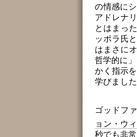
の情感に
アドレナ
とはまっ
ッポラ氏
はまさに
哲学的に
かく指示
学びまし
ゴッドフ
ョン・ウ
秒でも非