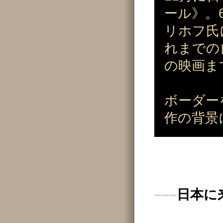
ール》。
リホフ氏
れまでの
の映画ま
ボーダー
作の背景
–––
日本に