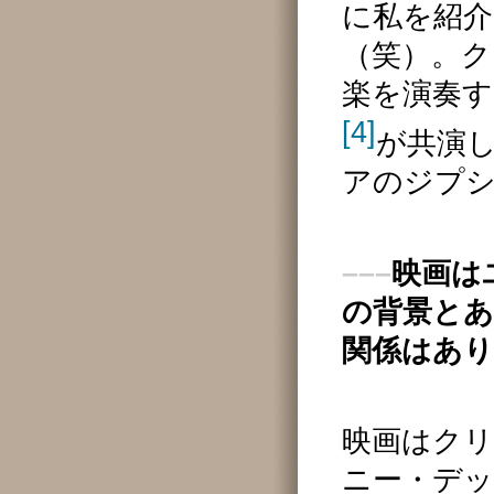
に私を紹
（笑）。
楽を演奏
[4]
が共演
アのジプ
–––
映画は
の背景と
関係はあ
映画はク
ニー・デ