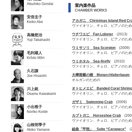
Atsuhiko Gondai
室内楽作品
CHAMBER WORKS
安倍圭子
アカガニ Christmas Island Red Cr
Keiko Abe
ヴァイオリン、チェロ、ピアノのため
ウチワエビ Fan Lobster
(2013)
高橋悠治
ヴァイオリン、チェロ、ピアノのため
Yuji Takahashi
ウミサソリ Sea Scorpion
(2009)
毛利蔵人
ヴァイオリン、チェロ、ピアノのため
Krôdo Môri
ウミホタル Sea-firefly
(2010)
ヴァイオリン、チェロ、ピアノのため
久石譲
大樺斑蝶の樹 Monarchfalterbaum
(
Joe Hisaishi
オルガンのための
オトヒメエビ Banded Coral Shrim
川上統
ヴァイオリン、チェロ、ピアノのため
Osamu Kawakami
ガザミ Swimming Crab
(2009)
小出稚子
ヴァイオリン、チェロ、ピアノのため
Noriko Koide
カブトガニ Horseshoe Crab
(200
ヴァイオリン、チェロ、ピアノのため
山根明季子
組曲「甲殻」 Suite “Carapace”
(2
Akiko Yamane