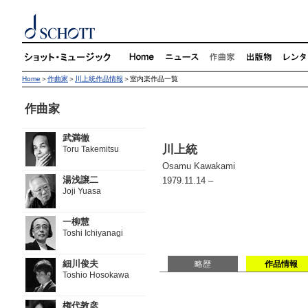
Home
＞
作曲家
＞
川上統作品情報
＞室内楽作品一覧
作曲家
武満徹
川上統
Toru Takemitsu
Osamu Kawakami
湯浅譲二
1979.11.14 –
Joji Yuasa
一柳慧
Toshi Ichiyanagi
細川俊夫
略歴
作品情報
Toshio Hosokawa
権代敦彦