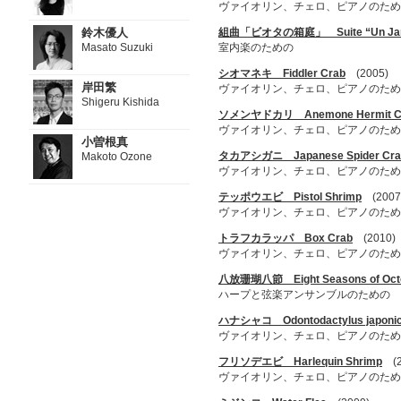
ヴァイオリン、チェロ、ピアノのため
鈴木優人
組曲「ビオタの箱庭」 Suite “Un Jardin 
Masato Suzuki
室内楽のための
シオマネキ Fiddler Crab
(2005)
岸田繁
ヴァイオリン、チェロ、ピアノのため
Shigeru Kishida
ソメンヤドカリ Anemone Hermit C
ヴァイオリン、チェロ、ピアノのため
小曽根真
タカアシガニ Japanese Spider Cra
Makoto Ozone
ヴァイオリン、チェロ、ピアノのため
テッポウエビ Pistol Shrimp
(2007
ヴァイオリン、チェロ、ピアノのため
トラフカラッパ Box Crab
(2010)
ヴァイオリン、チェロ、ピアノのため
八放珊瑚八節 Eight Seasons of Octoc
ハープと弦楽アンサンブルのための
ハナシャコ Odontodactylus japoni
ヴァイオリン、チェロ、ピアノのため
フリソデエビ Harlequin Shrimp
(2
ヴァイオリン、チェロ、ピアノのため